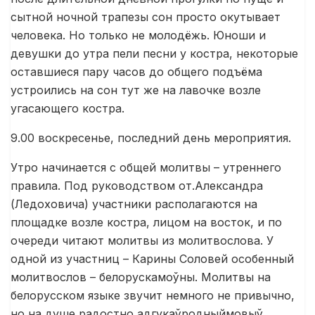
сытной ночной трапезы сон просто окутывает
человека. Но только не молодёжь. Юноши и
девушки до утра пели песни у костра, некоторые
оставшиеся пару часов до общего подъёма
устроились на сон тут же на лавочке возле
угасающего костра.
9.00 воскресенье, последний день мероприятия.
Утро начинается с общей молитвы – утреннего
правила. Под руководством от.Александра
(Ледоховича) участники располагаются на
площадке возле костра, лицом на восток, и по
очереди читают молитвы из молитвослова. У
одной из участниц – Карины Соловей особенный
молитвослов – белорускамоўны. Молитвы на
белорусском языке звучит немного не привычно,
но на душе радостно адгукаўродныймовыў