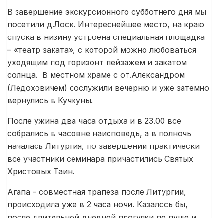
В завершение экскурсионного субботнего дня мы
посетили д.Лоск. Интереснейшее место, на краю
спуска в низину устроена специальная площадка
– «театр заката», с которой можно любоваться
уходящим под горизонт пейзажем и закатом
солнца. В местном храме с от.Александром
(Ледоховичем) сослужили вечерню и уже затемно
вернулись в Кучкуны.
После ужина два часа отдыха и в 23.00 все
собрались в часовне наисповедь, а в полночь
началась Литургия, по завершении практически
все участники семинара причастились Святых
Христовых Таин.
Агапа – совместная трапеза после Литургии,
происходила уже в 2 часа ночи. Казалось бы,
после длительной дневной прогулки по пуще и